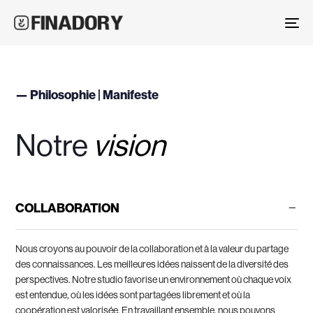
Skip
Skip
links
to
To
primary
nav
navigation
Skip
— Philosophie | Manifeste
to
content
Notre
vision
COLLABORATION
Nous croyons au pouvoir de la collaboration et à la valeur du partage
des connaissances.
Les meilleures idées naissent de la diversité des
perspectives. Notre studio favorise un environnement où chaque voix
est entendue, où les idées sont partagées librement et où la
coopération est valorisée.
En travaillant ensemble, nous pouvons