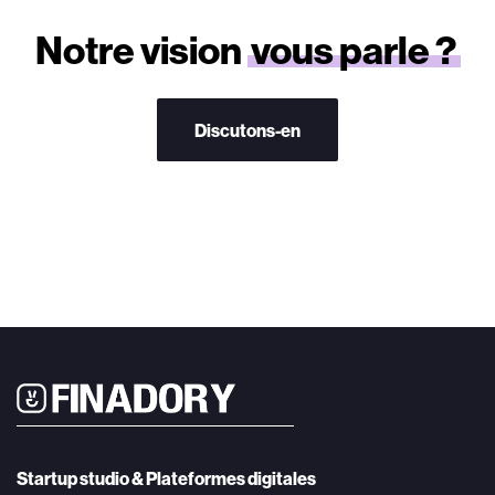
Notre vision
vous parle ?
D
i
s
c
u
t
o
n
s
-
e
n
Startup studio & Plateformes digitales