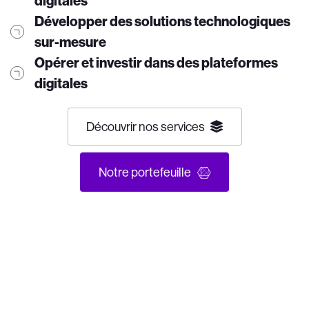
digitales
Développer des solutions technologiques
sur-mesure
Opérer et investir dans des plateformes
digitales
D
é
c
o
u
v
r
i
r
n
o
s
s
e
r
v
i
c
e
s
N
o
t
r
e
p
o
r
t
e
f
e
u
i
l
l
e