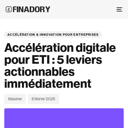
Skip
Skip
links
to
To
primary
nav
PUBLISHED
Author
Published
navigation
IN:
on:
Skip
ACCÉLÉRATION & INNOVATION POUR ENTREPRISES
to
Accélération digitale
content
pour ETI : 5 leviers
actionnables
immédiatement
Maxime
6 février 2026