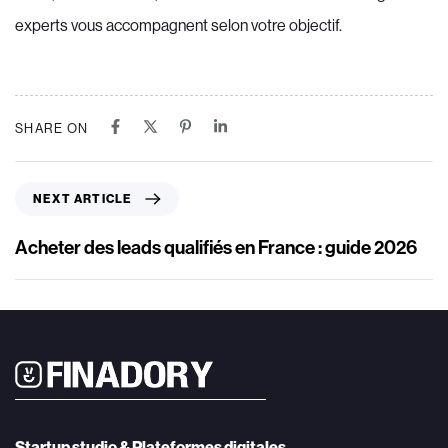
experts vous accompagnent selon votre objectif.
SHARE ON
N
NEXT ARTICLE
e
x
Acheter des leads qualifiés en France : guide 2026
t
A
r
t
i
c
l
e
Startup studio & Plateformes digitales