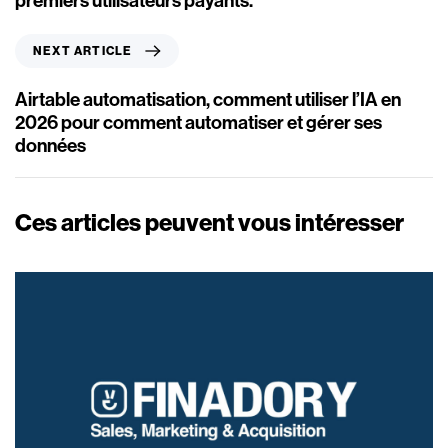
i
o
N
NEXT ARTICLE
u
e
s
x
Airtable automatisation, comment utiliser l’IA en
A
t
2026 pour comment automatiser et gérer ses
r
A
données
t
r
i
t
c
i
Ces articles peuvent vous intéresser
l
c
e
l
e