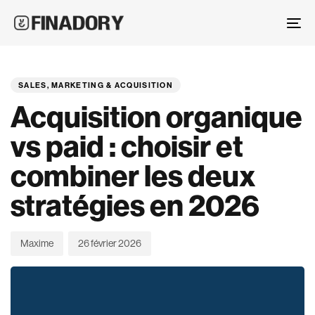
Skip
Skip
links
to
To
primary
nav
PUBLISHED
Author
Published
navigation
IN:
on:
Skip
SALES, MARKETING & ACQUISITION
to
Acquisition organique
content
vs paid : choisir et
combiner les deux
stratégies en 2026
Maxime
26 février 2026