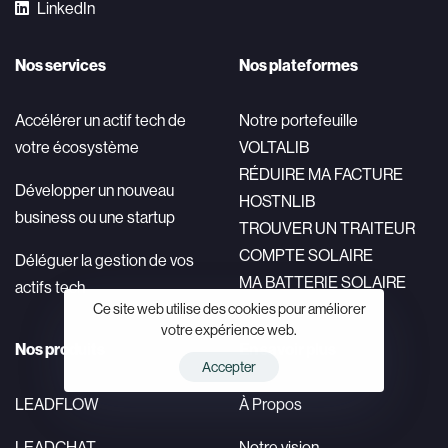
LinkedIn
Nos services
Nos plateformes
Accélérer un actif tech de
Notre portefeuille
votre écosystème
VOLTALIB
RÉDUIRE MA FACTURE
Développer un nouveau
HOSTNLIB
business ou une startup
TROUVER UN TRAITEUR
COMPTE SOLAIRE
Déléguer la gestion de vos
MA BATTERIE SOLAIRE
actifs tech
Ce site web utilise des cookies pour améliorer
votre expérience web.
Nos produits
En savoir plus
Accepter
LEADFLOW
À Propos
LEADCHAT
Notre vision