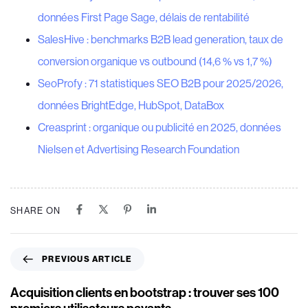
données First Page Sage, délais de rentabilité
SalesHive : benchmarks B2B lead generation, taux de
conversion organique vs outbound (14,6 % vs 1,7 %)
SeoProfy : 71 statistiques SEO B2B pour 2025/2026,
données BrightEdge, HubSpot, DataBox
Creasprint : organique ou publicité en 2025, données
Nielsen et Advertising Research Foundation
SHARE ON
P
PREVIOUS ARTICLE
r
e
Acquisition clients en bootstrap : trouver ses 100
v
premiers utilisateurs payants.